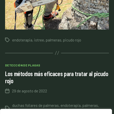
endoterapia
,
iotree
,
palmeras
,
picudo rojo
Etiquetas
Categorías
DETECCIÓN DE PLAGAS
Los métodos más eficaces para tratar al picudo
rojo
29 de agosto de 2022
Fecha
de
la
duchas foliares de palmeras
,
endoterapia
,
palmeras
,
entrada
Etiquetas
picudo rojo
,
trampas de feromonas