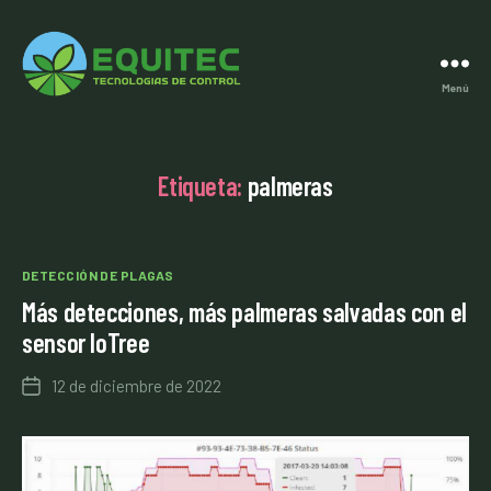
Menú
Equitec
España
Etiqueta:
palmeras
Categorías
DETECCIÓN DE PLAGAS
Más detecciones, más palmeras salvadas con el
sensor IoTree
12 de diciembre de 2022
Fecha
de
la
entrada