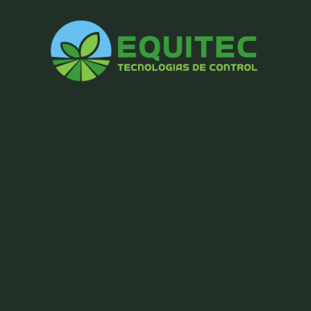
Equitec
España