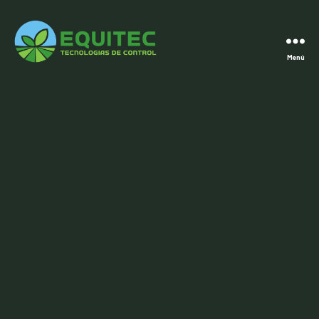
Menú
Equitec
España